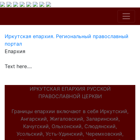
Иркутская епархия. Региональный православный
портал
Епархия
Text here....
ИРКУТСКАЯ ЕПАРХИЯ РУССКОЙ
ПРАВОСЛАВНОЙ ЦЕРКВИ
Границы епархии включают в себя Иркутский,
Ангарский, Жигаловский, Заларинский,
Качугский, Ольхонский, Слюдянский,
Усольский, Усть-Удинский, Черемховский,