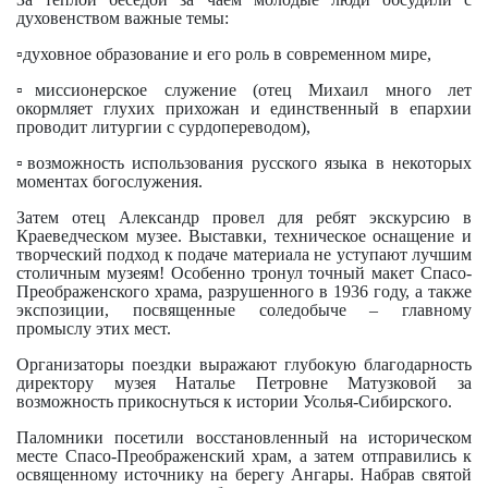
духовенством важные темы:
▫️духовное образование и его роль в современном мире,
▫️миссионерское служение (отец Михаил много лет
окормляет глухих прихожан и единственный в епархии
проводит литургии с сурдопереводом),
▫️возможность использования русского языка в некоторых
моментах богослужения.
Затем отец Александр провел для ребят экскурсию в
Краеведческом музее. Выставки, техническое оснащение и
творческий подход к подаче материала не уступают лучшим
столичным музеям! Особенно тронул точный макет Спасо-
Преображенского храма, разрушенного в 1936 году, а также
экспозиции, посвященные соледобыче – главному
промыслу этих мест.
Организаторы поездки выражают глубокую благодарность
директору музея Наталье Петровне Матузковой за
возможность прикоснуться к истории Усолья-Сибирского.
Паломники посетили восстановленный на историческом
месте Спасо-Преображенский храм, а затем отправились к
освященному источнику на берегу Ангары. Набрав святой