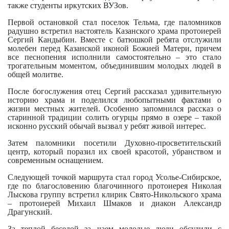
также студенты иркутских ВУЗов.
Первой остановкой стал поселок Тельма, где паломников
радушно встретил настоятель Казанского храма протоиерей
Сергий Кандыбин. Вместе с батюшкой ребята отслужили
молебен перед Казанской иконой Божией Матери, причем
все песнопения исполнили самостоятельно – это стало
трогательным моментом, объединившим молодых людей в
общей молитве.
После богослужения отец Сергий рассказал удивительную
историю храма и поделился любопытными фактами о
жизни местных жителей. Особенно запомнился рассказ о
старинной традиции солить огурцы прямо в озере – такой
исконно русский обычай вызвал у ребят живой интерес.
Затем паломники посетили Духовно-просветительский
центр, который поразил их своей красотой, убранством и
современным оснащением.
Следующей точкой маршрута стал город Усолье-Сибирское,
где по благословению благочинного протоиерея Николая
Лыскова группу встретил клирик Свято-Никольского храма
– протоиерей Михаил Шмаков и диакон Александр
Драгунский.
За теплой беседой за чаем молодые люди обсудили с